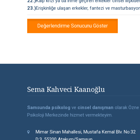
22.)
Kalp krizi ya da inme geçiren erkekler cinsel ilişkide
23.)
Erişkinliğe ulaşan erkekler, fantezi ve masturbasyona
Sema Kahveci Kaanoğlu
Samsunda psikolog
ve
cinsel danışman
olarak Özne
Psikoloji Merkezinde hizmet vermekteyim.
Mimar Sinan Mahallesi, Mustafa Kemal Blv. No:32
D:3, 55200 Atakum/Samsun