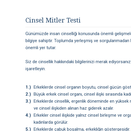
Cinsel Mitler Testi
Günümüzde insan cinselliği konusunda önemli gelişmeler
bilgiye sahiptir. Toplumda yerleşmiş ve sorgulanmadan ka
önemli yer tutar.
Siz de cinsellik hakkındaki bilgilerinizi merak ediyorsanı
işaretleyin.
1.)
Erkeklerde cinsel organın boyutu, cinsel gücün göst
2.)
Büyük erkek cinsel organı, cinsel ilişki sırasında ka
3.)
Erkeklerde cinsellik, ergenlik döneminde en yüksek no
ve cinsel ilişkiden alınan haz giderek azalır.
4.)
Erkekler cinsel ilişkide yalnız cinsel birleşme ve org
kadınlarda görülür.
5.)
Erkeklerde çabuk boşalma, erkekliğin göstergesidir.