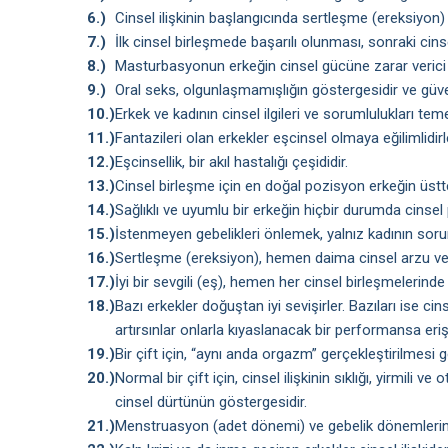
6.)
Cinsel ilişkinin başlangıcında sertleşme (ereksiyon) g
7.)
İlk cinsel birleşmede başarılı olunması, sonraki ci
8.)
Masturbasyonun erkeğin cinsel gücüne zarar verici et
9.)
Oral seks, olgunlaşmamışlığın göstergesidir ve güve
10.)
Erkek ve kadının cinsel ilgileri ve sorumlulukları temel
11.)
Fantazileri olan erkekler eşcinsel olmaya eğilimlidirl
12.)
Eşcinsellik, bir akıl hastalığı çeşididir.
13.)
Cinsel birleşme için en doğal pozisyon erkeğin üst
14.)
Sağlıklı ve uyumlu bir erkeğin hiçbir durumda cins
15.)
İstenmeyen gebelikleri önlemek, yalnız kadının sor
16.)
Sertleşme (ereksiyon), hemen daima cinsel arzu ve u
17.)
İyi bir sevgili (eş), hemen her cinsel birleşmelerind
18.)
Bazı erkekler doğuştan iyi sevişirler. Bazıları ise cinse
artırsınlar onlarla kıyaslanacak bir performansa eri
19.)
Bir çift için, “aynı anda orgazm” gerçekleştirilmesi
20.)
Normal bir çift için, cinsel ilişkinin sıklığı, yirmili 
cinsel dürtünün göstergesidir.
21.)
Menstruasyon (adet dönemi) ve gebelik dönemlerinde 