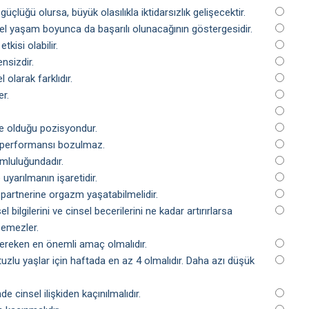
üçlüğü olursa, büyük olasılıkla iktidarsızlık gelişecektir.
nsel yaşam boyunca da başarılı olunacağının göstergesidir.
kisi olabilir.
nsizdir.
 olarak farklıdır.
er.
te olduğu pozisyondur.
el performansı bozulmaz.
umluluğundadır.
yarılmanın işaretidir.
e partnerine orgazm yaşatabilmelidir.
l bilgilerini ve cinsel becerilerini ne kadar artırırlarsa
şemezler.
 gereken en önemli amaç olmalıdır.
ve otuzlu yaşlar için haftada en az 4 olmalıdır. Daha azı düşük
cinsel ilişkiden kaçınılmalıdır.